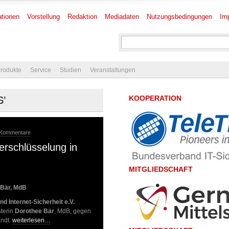
tionen
Vorstellung
Redaktion
Mediadaten
Nutzungsbedingungen
Im
rodukte
Service
Studien
Veranstaltungen
KOOPERATION
S’
 Kommentare
rschlüsselung in
MITGLIEDSCHAFT
e Bär, MdB
und Internet-Sicherheit e.V.
sterin
Dorothee Bär
, MdB, gegen
ndt.
weiterlesen…