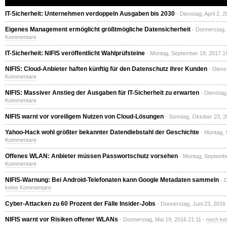
IT-Sicherheit: Unternehmen verdoppeln Ausgaben bis 2030
- Dienstag, April 2, 
Eigenes Management ermöglicht größtmögliche Datensicherheit
- Donnerstag,
Kommentare
IT-Sicherheit: NIFIS veröffentlicht Wahlprüfsteine
- Montag, September 18, 2017 1
NIFIS: Cloud-Anbieter haften künftig für den Datenschutz ihrer Kunden
- Diens
Kommentare
NIFIS: Massiver Anstieg der Ausgaben für IT-Sicherheit zu erwarten
- Dienstag
Kommentare
NIFIS warnt vor voreiligem Nutzen von Cloud-Lösungen
- Sonntag, Oktober 23, 
Yahoo-Hack wohl größter bekannter Datendiebstahl der Geschichte
- Montag, 
Kommentare
Offenes WLAN: Anbieter müssen Passwortschutz vorsehen
- Montag, Septembe
Kommentare
NIFIS-Warnung: Bei Android-Telefonaten kann Google Metadaten sammeln
- 
keine Kommentare
Cyber-Attacken zu 60 Prozent der Fälle Insider-Jobs
- Donnerstag, Juni 23, 2016
NIFIS warnt vor Risiken offener WLANs
- Donnerstag, Mai 19, 2016 21:11 -
noch ke