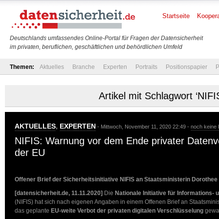
Startseite
Koopera
Deutschlands umfassendes Online-Portal für Fragen der Datensicherheit
im privaten, beruflichen, geschäftlichen und behördlichen Umfeld
Themen:
Aktuelles
Branche
Experten
Portraits
Positionspapier
P
Artikel mit Schlagwort ‘NIFI
AKTUELLES
,
EXPERTEN
- Mittwoch, November 11, 2020 22:49 -
noch keine
NIFIS: Warnung vor dem Ende privater Datenve
der EU
Offener Brief der Sicherheitsinitiative NIFIS an Staatsministerin Dorothe
[datensicherheit.de, 11.11.2020]
Die
Nationale Initiative für Informations- 
(NIFIS) hat sich nach eigenen Angaben in einem Offenen Brief an Staatsmini
das geplante
EU-weite Verbot der privaten digitalen Verschlüsselung
gewa