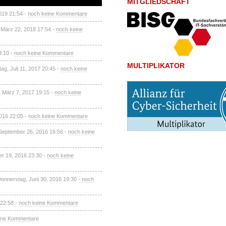
MITGLIEDSCHAFT
2019 21:54 -
noch keine Kommentare
 März 22, 2018 17:54 -
noch keine
9:10 -
noch keine Kommentare
MULTIPLIKATOR
tag, Juli 11, 2017 20:45 -
noch keine
, März 7, 2017 19:15 -
noch keine
2016 22:05 -
noch keine Kommentare
September 26, 2016 16:56 -
noch keine
r 19, 2016 23:30 -
noch keine
Donnerstag, Juni 30, 2016 19:30 -
noch
 22:58 -
noch keine Kommentare
ine Kommentare