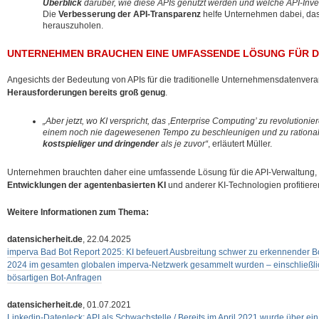
Überblick
darüber, wie diese APIs genutzt werden und welche API-Inves
Die
Verbesserung der API-Transparenz
helfe Unternehmen dabei, das
herauszuholen.
UNTERNEHMEN BRAUCHEN EINE UMFASSENDE LÖSUNG FÜR D
Angesichts der Bedeutung von APIs für die traditionelle Unternehmensdatenvera
Herausforderungen bereits groß genug
.
„Aber jetzt, wo KI verspricht, das ,Enterprise Computing’ zu revolution
einem noch nie dagewesenen Tempo zu beschleunigen und zu rational
kostspieliger und dringender
als je zuvor“
, erläutert Müller.
Unternehmen brauchten daher eine umfassende Lösung für die API-Verwaltung, 
Entwicklungen der agentenbasierten KI
und anderer KI-Technologien profitiere
Weitere Informationen zum Thema:
datensicherheit.de
, 22.04.2025
imperva Bad Bot Report 2025: KI befeuert Ausbreitung schwer zu erkennender Bots 
2024 im gesamten globalen imperva-Netzwerk gesammelt wurden – einschließlic
bösartigen Bot-Anfragen
datensicherheit.de
, 01.07.2021
Linkedin-Datenleck: API als Schwachstelle / Bereits im April 2021 wurde über ein