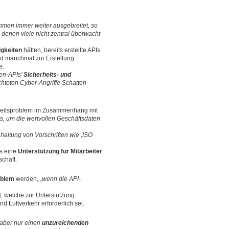
hmen immer weiter ausgebreitet, so
 denen viele nicht zentral überwacht
igkeiten
hätten, bereits erstellte APIs
nd manchmal zur Erstellung
e.
ten-APIs’
Sicherheits- und
chteten Cyber-Angriffe Schatten-
rheitsproblem im Zusammenhang mit
s, um die wertvollen Geschäftsdaten
nhaltung von Vorschriften wie ,ISO
ls eine
Unterstützung für Mitarbeiter
chaft.
oblem
werden,
„wenn die API-
t
, welche zur Unterstützung
d Luftverkehr erforderlich sei.
aber nur einen
unzureichenden