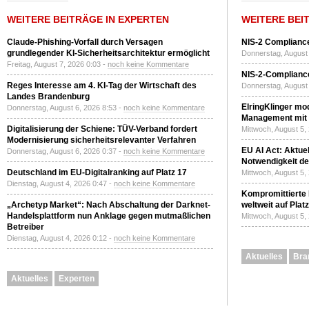
WEITERE BEITRÄGE IN EXPERTEN
WEITERE BEI
Claude-Phishing-Vorfall durch Versagen
NIS-2 Compliance
grundlegender KI-Sicherheitsarchitektur ermöglicht
Donnerstag, August 
Freitag, August 7, 2026 0:03 -
noch keine Kommentare
NIS-2-Compliance
Reges Interesse am 4. KI-Tag der Wirtschaft des
Donnerstag, August 
Landes Brandenburg
ElringKlinger mod
Donnerstag, August 6, 2026 8:53 -
noch keine Kommentare
Management mit 
Digitalisierung der Schiene: TÜV-Verband fordert
Mittwoch, August 5,
Modernisierung sicherheitsrelevanter Verfahren
EU AI Act: Aktuel
Donnerstag, August 6, 2026 0:37 -
noch keine Kommentare
Notwendigkeit de
Deutschland im EU-Digitalranking auf Platz 17
Mittwoch, August 5,
Dienstag, August 4, 2026 0:47 -
noch keine Kommentare
Kompromittierte
„Archetyp Market“: Nach Abschaltung der Darknet-
weltweit auf Plat
Handelsplattform nun Anklage gegen mutmaßlichen
Mittwoch, August 5,
Betreiber
Dienstag, August 4, 2026 0:12 -
noch keine Kommentare
Aktuelles
Bra
Aktuelles
Experten