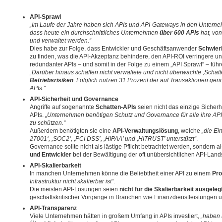
API-Sprawl
„Im Laufe der Jahre haben sich APIs und API-Gateways in den Unterne
dass heute ein durchschnittliches Unternehmen
über 600 APIs
hat, von
und verwaltet werden.“
Dies habe zur Folge, dass Entwickler und Geschäftsanwender
Schwier
zu finden, was die API-Akzeptanz behindere, den API-ROI verringere u
redundanter APIs – und somit in der Folge zu einem „API Sprawl“ – führ
„Darüber hinaus schaffen nicht verwaltete und nicht überwachte ,Schat
Betriebsrisiken
. Folglich nutzen 31 Prozent der auf Transaktionen geri
APIs.“
API-Sicherheit und Governance
Angriffe auf sogenannte
Schatten-APIs
seien nicht das einzige Siche
APIs.
„Unternehmen benötigen Schutz und Governance für alle ihre API
zu schützen.“
Außerdem benötigten sie eine
API-Verwaltungslösung
, welche
„die Ei
27001‘, ,SOC2‘, ,PCI DSS’, ,HIPAA’ und ,HITRUST’ unterstützt“
.
Governance sollte nicht als lästige Pflicht betrachtet werden, sondern a
und Entwickler
bei der Bewältigung der oft unübersichtlichen API-Lands
API-Skalierbarkeit
In manchen Unternehmen könne die Beliebtheit einer API zu einem
Pr
Infrastruktur nicht skalierbar ist“
.
Die meisten API-Lösungen seien
nicht für die Skalierbarkeit ausgeleg
geschäftskritischer Vorgänge in Branchen wie Finanzdienstleistungen un
API-Transparenz
Viele Unternehmen hätten in großem Umfang in APIs investiert,
„haben 