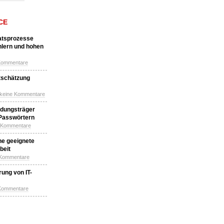
CE
katsprozesse
hlern und hohen
Kommentare
tschätzung
 keine Kommentare
idungsträger
 Passwörtern
e Kommentare
ne geeignete
beit
 Kommentare
ung von IT-
 Kommentare