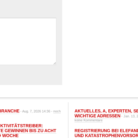
BRANCHE
AKTUELLES
,
A
,
EXPERTEN
,
S
- Aug. 7, 2026 14:36 -
noch
WICHTIGE ADRESSEN
- Jan. 13, 
keine Kommentare
UKTIVITÄTSTREIBER:
E GEWINNEN BIS ZU ACHT
REGISTRIERUNG BEI ELEFAND
O WOCHE
UND KATASTROPHENVORSOR