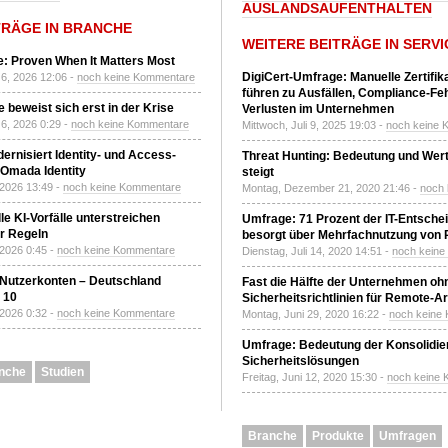
AUSLANDSAUFENTHALTEN
TRÄGE IN BRANCHE
WEITERE BEITRÄGE IN SERVI
: Proven When It Matters Most
DigiCert-Umfrage: Manuelle Zertifi
6, 2026 12:06 -
noch keine Kommentare
führen zu Ausfällen, Compliance-Fe
 beweist sich erst in der Krise
Verlusten im Unternehmen
6, 2026 0:29 -
noch keine Kommentare
Mittwoch, Juli 9, 2025 19:03 -
noch keine 
ernisiert Identity- und Access-
Threat Hunting: Bedeutung und Wer
Omada Identity
steigt
 2026 13:49 -
noch keine Kommentare
Montag, Dezember 21, 2020 21:46 -
noch
le KI-Vorfälle unterstreichen
Umfrage: 71 Prozent der IT-Entsche
r Regeln
besorgt über Mehrfachnutzung von
 2026 0:45 -
noch keine Kommentare
Dienstag, Juli 14, 2020 14:51 -
noch kein
 Nutzerkonten – Deutschland
Fast die Hälfte der Unternehmen oh
z 10
Sicherheitsrichtlinien für Remote-Ar
 2026 0:32 -
noch keine Kommentare
Montag, Juni 29, 2020 16:22 -
noch keine
Umfrage: Bedeutung der Konsolidier
Sicherheitslösungen
nche
Studien
Freitag, Juni 12, 2020 15:30 -
noch keine
Branche
Produkte
Umfragen