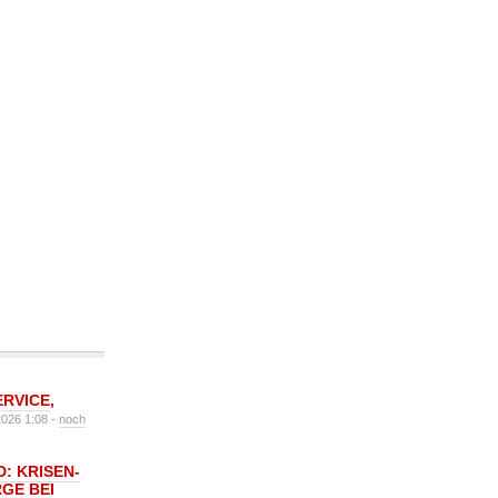
ERVICE
,
2026 1:08 -
noch
: KRISEN-
GE BEI