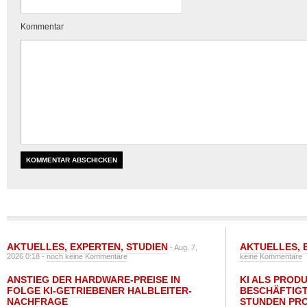
Kommentar
AKTUELLES
,
EXPERTEN
,
STUDIEN
AKTUELLES
,
- Aug. 7,
2026 0:18 -
noch keine Kommentare
keine Kommentare
ANSTIEG DER HARDWARE-PREISE IN
KI ALS PROD
FOLGE KI-GETRIEBENER HALBLEITER-
BESCHÄFTIGT
NACHFRAGE
STUNDEN PR