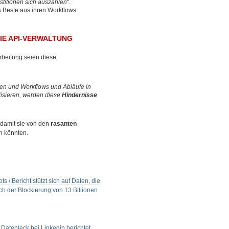
titionen sich auszahlen“
.
 Beste aus ihren Workflows
IE API-VERWALTUNG
rbeitung seien diese
ieren und Workflows und Abläufe in
isieren, werden diese
Hindernisse
damit sie von den
rasanten
n könnten.
/ Bericht stützt sich auf Daten, die
h der Blockierung von 13 Billionen
 Datenleck bei Linkedin berichtet