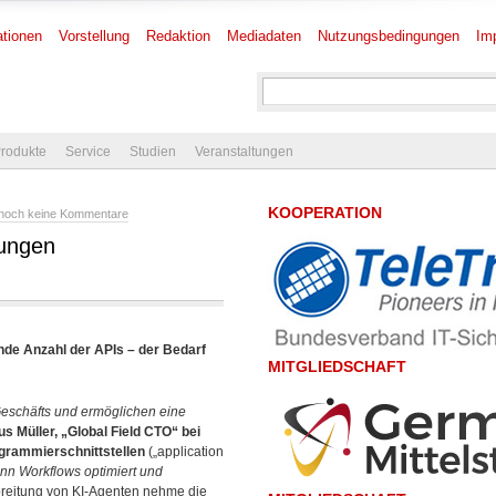
tionen
Vorstellung
Redaktion
Mediadaten
Nutzungsbedingungen
Im
rodukte
Service
Studien
Veranstaltungen
KOOPERATION
noch keine Kommentare
rungen
de Anzahl der APIs – der Bedarf
MITGLIEDSCHAFT
 Geschäfts und ermöglichen eine
s Müller, „Global Field CTO“ bei
grammierschnittstellen
(„application
nn Workflows optimiert und
breitung von KI-Agenten nehme die