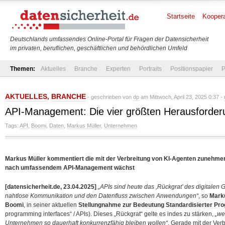
Startseite
Koopera
Deutschlands umfassendes Online-Portal für Fragen der Datensicherheit
im privaten, beruflichen, geschäftlichen und behördlichen Umfeld
Themen:
Aktuelles
Branche
Experten
Portraits
Positionspapier
P
AKTUELLES
,
BRANCHE
- geschrieben von
dp
am Mittwoch, April 23, 2025 0:37 -
API-Management: Die vier größten Herausforde
Tags:
API
,
Boomi
,
Daten
,
Markus Müller
,
Unternehmen
Markus Müller kommentiert die mit der Verbreitung von KI-Agenten zunehmen
nach umfassendem API-Management wächst
[datensicherheit.de, 23.04.2025]
„APIs sind heute das ,Rückgrat’ des digitalen
nahtlose Kommunikation und den Datenfluss zwischen Anwendungen“
, so
Marku
Boomi
, in seiner aktuellen
Stellungnahme zur Bedeutung Standardisierter Pro
programming interfaces“ / APIs). Dieses „Rückgrat“ gelte es indes zu stärken,
„we
Unternehmen so dauerhaft konkurrenzfähig bleiben wollen“
. Gerade mit der Ver