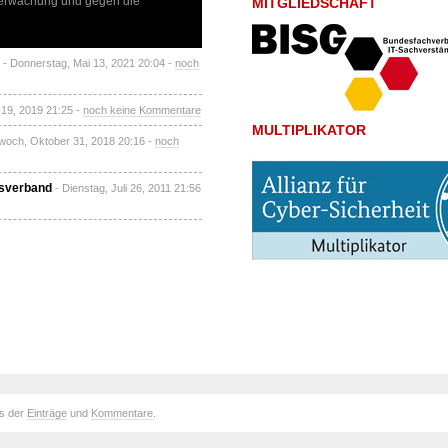
berwachung und gegen die
MITGLIEDSCHAFT
- Donnerstag, Mai 13, 2021 20:04 -
noch
 19, 2019 21:25 -
noch keine Kommentare
MULTIPLIKATOR
twoch, Oktober 31, 2018 20:16 -
noch
tsverband
- Dienstag, Juli 26, 2011 21:56
ds der
Einträge
und
Kommentare
.