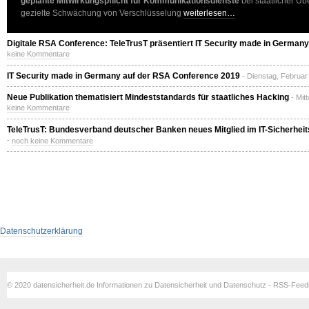
geplante Mitwirkungspflicht für Kommunikationsdienste
bei staatlicher Ü
gezielte Schwächung von Verschlüsselung
weiterlesen…
Digitale RSA Conference: TeleTrusT präsentiert IT Security made in Germany
keine Kommentare
IT Security made in Germany auf der RSA Conference 2019
- Dienstag, Februar
Neue Publikation thematisiert Mindeststandards für staatliches Hacking
- Mit
keine Kommentare
TeleTrusT: Bundesverband deutscher Banken neues Mitglied im IT-Sicherhei
-
noch keine Kommentare
Datenschutzerklärung
© 2020 datensicherheit.de Informationen zu Datensicherheit und Datenschutz - RSS-Fee