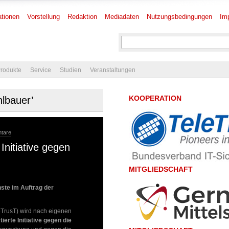
tionen
Vorstellung
Redaktion
Mediadaten
Nutzungsbedingungen
Im
rodukte
Service
Studien
Veranstaltungen
KOOPERATION
hlbauer’
tare
Initiative gegen
MITGLIEDSCHAFT
ste im Auftrag der
eTrusT) wird nach eigenen
ierte Initiative gegen die