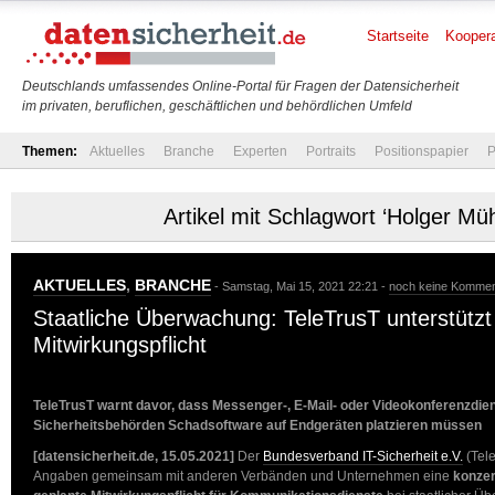
Startseite
Koopera
Deutschlands umfassendes Online-Portal für Fragen der Datensicherheit
im privaten, beruflichen, geschäftlichen und behördlichen Umfeld
Themen:
Aktuelles
Branche
Experten
Portraits
Positionspapier
P
Artikel mit Schlagwort ‘Holger Mü
AKTUELLES
,
BRANCHE
- Samstag, Mai 15, 2021 22:21 -
noch keine Kommen
Staatliche Überwachung: TeleTrusT unterstützt 
Mitwirkungspflicht
TeleTrusT warnt davor, dass Messenger-, E-Mail- oder Videokonferenzdien
Sicherheitsbehörden Schadsoftware auf Endgeräten platzieren müssen
[datensicherheit.de, 15.05.2021]
Der
Bundesverband IT-Sicherheit e.V.
(Tel
Angaben gemeinsam mit anderen Verbänden und Unternehmen eine
konzert