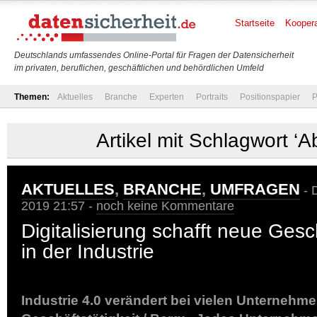
Startseite
Koopera
Deutschlands umfassendes Online-Portal für Fragen der Datensicherheit
im privaten, beruflichen, geschäftlichen und behördlichen Umfeld
Themen:
Aktuelles
Branche
Experten
Portraits
Positionspapier
P
Artikel mit Schlagwort ‘A
AKTUELLES
,
BRANCHE
,
UMFRAGEN
- 
2019 21:57 -
noch keine Kommentare
Digitalisierung schafft neue Ges
in der Industrie
Industrie 4.0 verändert bei vielen Unternehme