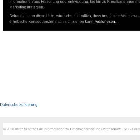
Informationen aus Forschung und Entwicklung, bis hin zu Kreditkartennumm
Marketingstrategien.
Betrachtet man diese Liste, wird schnell deutlich, dass bereits der Verlust 
erhebliche Konsequenzen nach sich ziehen kann.
weiterlesen…
Datenschutzerklärung
© 2020 datensicherheit.de Informationen zu Datensicherheit und Datenschutz - RSS-Fee