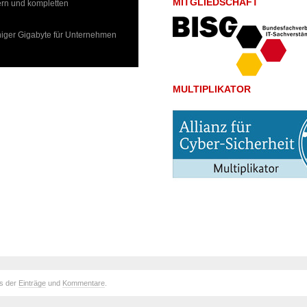
MITGLIEDSCHAFT
ern und kompletten
weniger Gigabyte für Unternehmen
MULTIPLIKATOR
ds der
Einträge
und
Kommentare
.