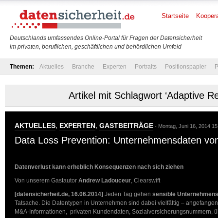
Startseite
Koopera
Deutschlands umfassendes Online-Portal für Fragen der Datensicherheit
im privaten, beruflichen, geschäftlichen und behördlichen Umfeld
Themen:
Aktuelles
Branche
Experten
Portraits
Positionspapier
P
Artikel mit Schlagwort ‘Adaptive R
AKTUELLES
,
EXPERTEN
,
GASTBEITRÄGE
- Montag, Juni 16, 2014 15
Data Loss Prevention: Unternehmensdaten von
Datenverlust kann erheblich Konsequenzen nach sich ziehen
Von unserem Gastautor
Andrew Ladouceur
, Clearswift
[datensicherheit.de, 16.06.2014]
Jeden Tag gehen
sensible Unternehmen
Tatsache. Die Datentypen in Unternehmen sind dabei vielfältig – angefangen
M&A-Informationen, privaten Kundendaten, Sozialversicherungsnummern, ü