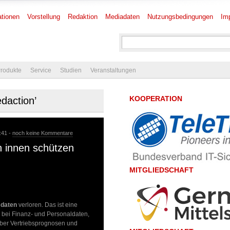
tionen
Vorstellung
Redaktion
Mediadaten
Nutzungsbedingungen
Im
rodukte
Service
Studien
Veranstaltungen
KOOPERATION
edaction’
:41 -
noch keine Kommentare
 innen schützen
MITGLIEDSCHAFT
sdaten
verloren. Das ist eine
 bei Finanz- und Personaldaten,
ber Vertriebsprognosen und