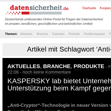
Startseite
Koopera
Deutschlands umfassendes Online-Portal für Fragen der Datensicherheit
im privaten, beruflichen, geschäftlichen und behördlichen Umfeld
Themen:
Aktuelles
Branche
Experten
Portraits
Positionspapier
P
Artikel mit Schlagwort ‘Anti
AKTUELLES
,
BRANCHE
,
PRODUKTE
- F
22:08 -
noch keine Kommentare
KASPERSKY lab bietet Unterne
Unterstützung beim Kampf geg
„Anti-Cryptor“-Technologie in neuer Version