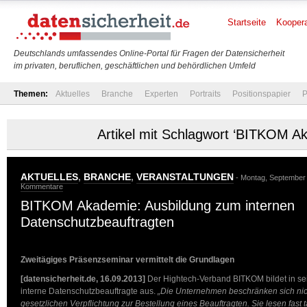
Startseite
Koopera
Deutschlands umfassendes Online-Portal für Fragen der Datensicherheit
im privaten, beruflichen, geschäftlichen und behördlichen Umfeld
Themen:
Aktuelles
Branche
Experten
Portraits
Positionspapier
P
Artikel mit Schlagwort ‘BITKOM A
AKTUELLES
,
BRANCHE
,
VERANSTALTUNGEN
- Montag, September 
Kommentare
BITKOM Akademie: Ausbildung zum internen
Datenschutzbeauftragten
Zweitägiges Präsenzseminar vermittelt die Grundlagen
[datensicherheit.de, 16.09.2013]
Der Hightech-Verband BITKOM bildet in s
interne Datenschutzbeauftragte aus.
„Die Unternehmen beschränken sich nich
gesetzlichen Verpflichtung zur Bestellung eines Beauftragten. Sie lesen fast 