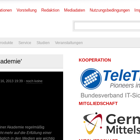
tionen
Vorstellung
Redaktion
Mediadaten
Nutzungsbedingungen
Im
rodukte
Service
Studien
Veranstaltungen
KOOPERATION
kademie’
16, 2013 19:39 -
noch keine
MITGLIEDSCHAFT
einer Akademie regelmäßig
t mehr auf die Erfüllung einer
täglich in den Medien wie wichtig