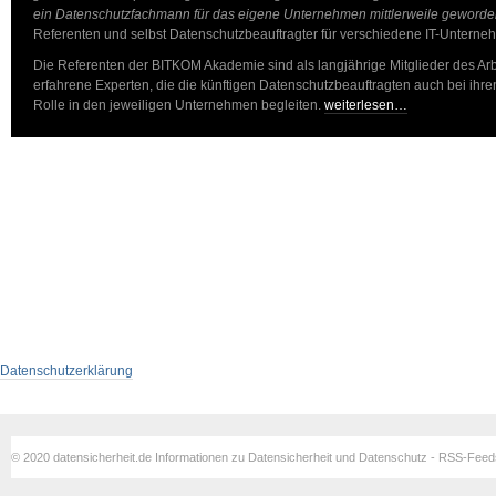
ein Datenschutzfachmann für das eigene Unternehmen mittlerweile geworden 
Referenten und selbst Datenschutzbeauftragter für verschiedene IT-Unterne
Die Referenten der BITKOM Akademie sind als langjährige Mitglieder des Ar
erfahrene Experten, die die künftigen Datenschutzbeauftragten auch bei ihren
Rolle in den jeweiligen Unternehmen begleiten.
weiterlesen…
Datenschutzerklärung
© 2020 datensicherheit.de Informationen zu Datensicherheit und Datenschutz - RSS-Fee