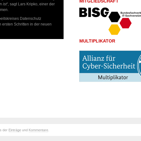
MITGLIEDSCHAFT
ist“,
sagt Lars Kripko, einer der
hmen.
beitskreises Datenschutz
 ersten Schritten in der neuen
MULTIPLIKATOR
ds der
Einträge
und
Kommentare
.