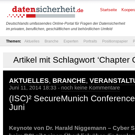
Startseite
Koopera
Deutschlands umfassendes Online-Portal für Fragen der Datensicherheit
im privaten, beruflichen, geschäftlichen und behördlichen Umfeld
Themen:
Aktuelles
Branche
Experten
Portraits
Positionspapier
P
Artikel mit Schlagwort ‘Chapter
AKTUELLES
,
BRANCHE
,
VERANSTALT
Juni 11, 2014 18:33 -
noch keine Kommentare
(ISC)² SecureMunich Conference
Juni
Keynote von Dr. Harald Niggemann – Cyber Se