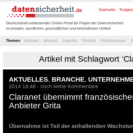
Startseite
Koopera
Deutschlands umfassendes Online-Portal für Fragen der Datensicherheit
im privaten, beruflichen, geschäftlichen und behördlichen Umfeld
Themen:
Aktuelles
Branche
Experten
Portraits
Positionspapier
P
Artikel mit Schlagwort ‘Cl
AKTUELLES
,
BRANCHE
,
UNTERNEHM
2014 18:48 -
noch keine Kommentare
Claranet übernimmt französische
Anbieter Grita
Übernahme ist Teil der anhaltenden Wachstu