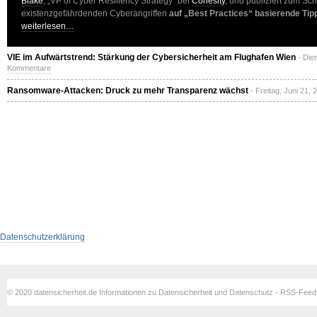
Blake
, „VP of Cyber Resiliency Strategy“ bei
Cohesity
, und publiziert zum Sc
existenzgefährdenden Cyberangriffen
auf „Best Practices“ basierende Ti
weiterlesen…
VIE im Aufwärtstrend: Stärkung der Cybersicherheit am Flughafen Wien
- Die
Kommentare
Ransomware-Attacken: Druck zu mehr Transparenz wächst
- Freitag, Juni 21,
Datenschutzerklärung
© 2020 datensicherheit.de Informationen zu Datensicherheit und Datenschutz - RSS-Fee