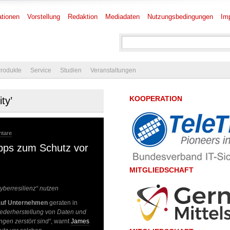
tionen
Vorstellung
Redaktion
Mediadaten
Nutzungsbedingungen
Im
rodukte
Service
Studien
Veranstaltungen
KOOPERATION
ty’
ntare
ipps zum Schutz vor
MITGLIEDSCHAFT
yberresilienz“ nutzen
auf Unternehmen
geraten in
ederherstellung von Daten und
gen zerstört sind“
, warnt
James