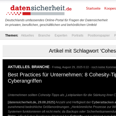
Startseite
Koopera
Deutschlands umfassendes Online-Portal für Fragen der Datensicherheit
im privaten, beruflichen, geschäftlichen und behördlichen Umfeld
Themen:
Aktuelles
Branche
Experten
Portraits
Positionspapier
P
Artikel mit Schlagwort ‘Cohesi
AKTUELLES
,
BRANCHE
- Freitag, August 29, 2025 0:22 -
noch keine Komme
Best Practices für Unternehmen: 8 Cohesity-T
Cyberangriffen
Unternehmen sollten Cohesity-Tipps als „Leitplanken für die Stärkung ihrer C
[datensicherheit.de, 29.08.2025]
Anzahl und Heftigkeit der
Cyberattacken 
zunehmend bedrohliche Größenordnungen.
„Herkömmliche Prozesse zur Wi
Systemen funktionieren oft nicht mehr, da Backups oder Sicherheitsanwendun