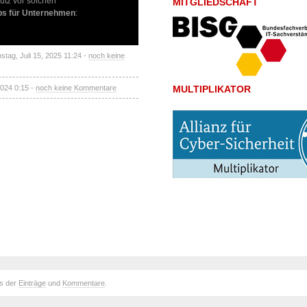
hutz vor solchen
MITGLIEDSCHAFT
pps für Unternehmen
:
nstag, Juli 15, 2025 11:24 -
noch keine
 2024 0:15 -
noch keine Kommentare
MULTIPLIKATOR
ds der
Einträge
und
Kommentare
.