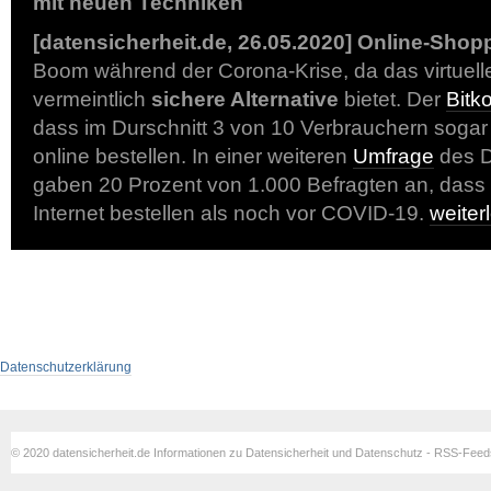
mit neuen Techniken
[datensicherheit.de, 26.05.2020] Online-Shop
Boom während der Corona-Krise, da das virtuell
vermeintlich
sichere Alternative
bietet. Der
Bitk
dass im Durschnitt 3 von 10 Verbrauchern sogar
online bestellen. In einer weiteren
Umfrage
des D
gaben 20 Prozent von 1.000 Befragten an, dass s
Internet bestellen als noch vor COVID-19.
weite
Datenschutzerklärung
© 2020 datensicherheit.de Informationen zu Datensicherheit und Datenschutz - RSS-Fee