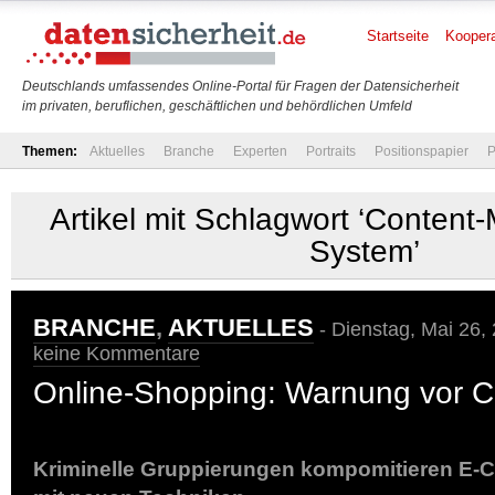
Startseite
Koopera
Deutschlands umfassendes Online-Portal für Fragen der Datensicherheit
im privaten, beruflichen, geschäftlichen und behördlichen Umfeld
Themen:
Aktuelles
Branche
Experten
Portraits
Positionspapier
P
Artikel mit Schlagwort ‘Conten
System’
BRANCHE
,
AKTUELLES
- Dienstag, Mai 26,
keine Kommentare
Online-Shopping: Warnung vor 
Kriminelle Gruppierungen kompomitieren E