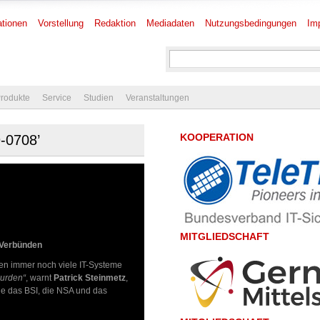
tionen
Vorstellung
Redaktion
Mediadaten
Nutzungsbedingungen
Im
rodukte
Service
Studien
Veranstaltungen
KOOPERATION
9-0708’
MITGLIEDSCHAFT
s-Verbünden
en immer noch viele IT-Systeme
wurden“
, warnt
Patrick Steinmetz
,
ie das BSI, die NSA und das