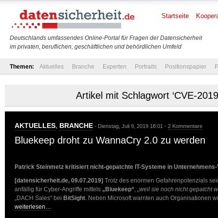
Startseite
Koopera
Deutschlands umfassendes Online-Portal für Fragen der Datensicherheit
im privaten, beruflichen, geschäftlichen und behördlichen Umfeld
Themen:
Aktuelles
Branche
Experten
Portraits
Positionspapier
P
Artikel mit Schlagwort ‘CVE-201
AKTUELLES
,
BRANCHE
- Dienstag, Juli 9, 2019 18:01 -
2 Kommentare
Bluekeep droht zu WannaCry 2.0 zu werden
Patrick Steinmetz kritisiert nicht-gepatchte IT-Systeme in Unternehmen
[datensicherheit.de, 09.07.2019]
Trotz des enormen Gefahrenpotenzials sei
anfällig für Cyber-Angriffe mittels
„Bluekeep“
,
„weil sie noch nicht gepatcht 
„DACH Sales“ bei
BitSight
. Neben Microsoft warnten auch Organisationen w
weiterlesen…