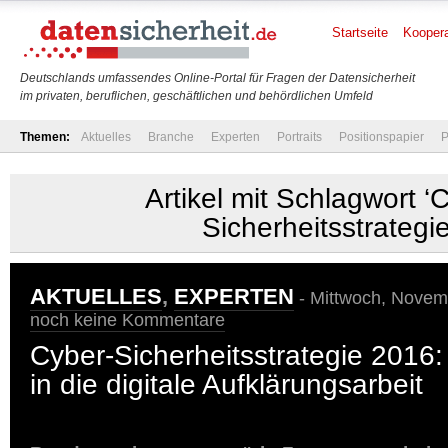
Startseite
Koopera
Deutschlands umfassendes Online-Portal für Fragen der Datensicherheit
im privaten, beruflichen, geschäftlichen und behördlichen Umfeld
Themen:
Aktuelles
Branche
Experten
Portraits
Positionspapier
P
Artikel mit Schlagwort ‘
Sicherheitsstrategie
AKTUELLES
,
EXPERTEN
- Mittwoch, Novemb
noch keine Kommentare
Cyber-Sicherheitsstrategie 2016:
in die digitale Aufklärungsarbeit