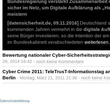
Bundesregierung verstärkt Zusammenarbeit 
sicher im Netz, um Digitale Aufklärung als „
meistern
[datensicherheit.de, 09.11.2016]
Deutschland so
kommenden Jahren vermehrt in die
digitale Au
seine Bürger investieren, so die Intention der 
im Bundeskabinett verabschiedeten
weiterlese
Bewertung nationaler Cyber-Sicherheitsstrateg
28, 2014 16:42 -
noch keine Kommentare
Cyber Crime 2011: TeleTrusT-Informationstag am
Berlin
- Montag, März 21, 2011 21:36 -
noch keine K
Datenschutzerklärung