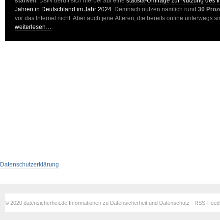
stärken
. DsiN beruft sich hierbei auf eine
statista-Umfrage zur Nutzung des I
Jahren in Deutschland im Jahr 2024
: Demnach nutzen nämlich rund
30 Proz
vor das Internet nicht. Aber auch jene Älteren, die bereits online unterwegs 
weiterlesen…
Datenschutzerklärung
© 2020 datensicherheit.de Informationen zu Datensicherheit und Datenschutz - RSS-Fee