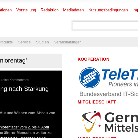
tionen
Vorstellung
Redaktion
Mediadaten
Nutzungsbedingungen
Im
rodukte
Service
Studien
Veranstaltungen
KOOPERATION
niorentag’
 keine Kommentare
ung nach Stärkung
MITGLIEDSCHAFT
e Mut und Wissen zum Abbau von
iorentags“ vom 2. bis 4. April
abe älterer Menschen weiter zu