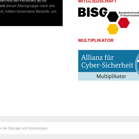
nternets bei Personen ab 60
MITGLIEDSCHAFT
ent
dieser Altersgruppe nach wie
sind, hätten besondere Bedarfe, um
MULTIPLIKATOR
ds der
Einträge
und
Kommentare
.