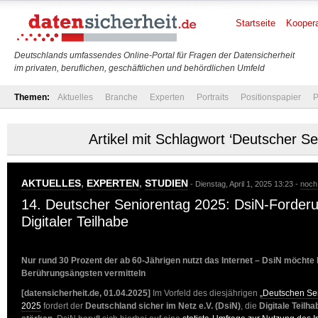
Startseite
Koopera
Deutschlands umfassendes Online-Portal für Fragen der Datensicherheit
im privaten, beruflichen, geschäftlichen und behördlichen Umfeld
Themen:
Aktuelles
Branche
Experten
Portraits
Positionspapier
P
Artikel mit Schlagwort ‘Deutscher Se
AKTUELLES
,
EXPERTEN
,
STUDIEN
- Dienstag, April 1, 2025 13:23 -
noch
14. Deutscher Seniorentag 2025: DsiN-Forder
Digitaler Teilhabe
Nur rund 30 Prozent der ab 60-Jährigen nutzt das Internet – DsiN möcht
Berührungsängsten vermitteln
[datensicherheit.de, 01.04.2025]
Im Vorfeld des diesjährigen
„Deutschen Sen
2025
fordert der
Deutschland sicher im Netz e.V. (DsiN)
, die
Digitale Teilh