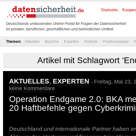
Startseite
Koopera
Deutschlands umfassendes Online-Portal für Fragen der Datensicherheit
im privaten, beruflichen, geschäftlichen und behördlichen Umfeld
Themen:
Aktuelles
Branche
Experten
Portraits
Positionspapier
P
Artikel mit Schlagwort ‘E
AKTUELLES
,
EXPERTEN
- Freitag, Mai 23,
keine Kommentare
Operation Endgame 2.0: BKA mel
20 Haftbefehle gegen Cyberkrimi
Deutschland und internationale Partner haben e