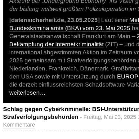
Akteure der „Underground Economy“ ins Visier
der bislang weltweit größten Polizeioperation i
[datensicherheit.de, 23.05.2025]
Laut einer
Mel
Bundeskriminalamts (BKA) vom 23. Mai 2025
ha
Generalstaatsanwaltschaft Frankfurt am Main –
Bekämpfung der Internetkriminalität
(ZIT) – und 
international abgestimmten Aktion im Zeitraum v
2025 gemeinsam mit Strafverfolgungsbehörden 
Niederlanden, Frankreich, Dänemark, Großbrita
den USA sowie mit Unterstützung durch
EUROP
die derzeit einflussreichsten Schadsoftware-Var
weiterlesen…
Schlag gegen Cyberkriminelle: BSI-Unterstützu
Strafverfolgungsbehörden
- Freitag, Mai 23, 2025
Kommentare