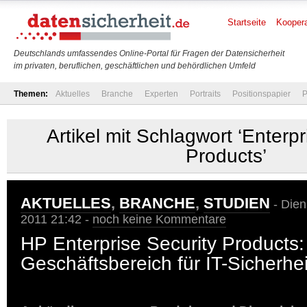
Startseite
Koopera
Deutschlands umfassendes Online-Portal für Fragen der Datensicherheit
im privaten, beruflichen, geschäftlichen und behördlichen Umfeld
Themen:
Aktuelles
Branche
Experten
Portraits
Positionspapier
P
Artikel mit Schlagwort ‘Enterpr
Products’
AKTUELLES
,
BRANCHE
,
STUDIEN
- Dien
2011 21:42 -
noch keine Kommentare
HP Enterprise Security Products
Geschäftsbereich für IT-Sicherhei