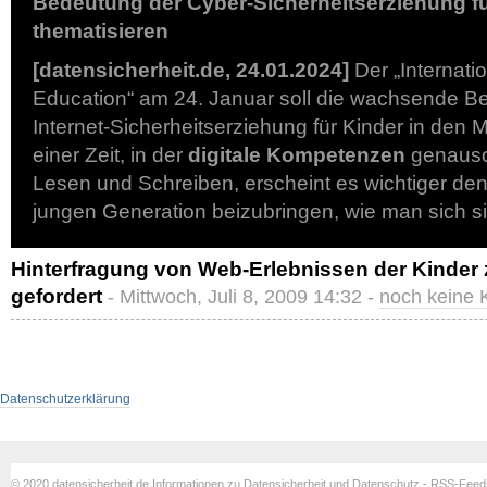
Bedeutung der Cyber-Sicherheitserziehung fü
thematisieren
[datensicherheit.de, 24.01.2024]
Der „Internati
Education“ am 24. Januar soll die wachsende B
Internet-Sicherheitserziehung für Kinder in den M
einer Zeit, in der
digitale Kompetenzen
genauso 
Lesen und Schreiben, erscheint es wichtiger denn
jungen Generation beizubringen, wie man sich s
Hinterfragung von Web-Erlebnissen der Kinder
gefordert
- Mittwoch, Juli 8, 2009 14:32 -
noch keine
Datenschutzerklärung
© 2020 datensicherheit.de Informationen zu Datensicherheit und Datenschutz - RSS-Fee