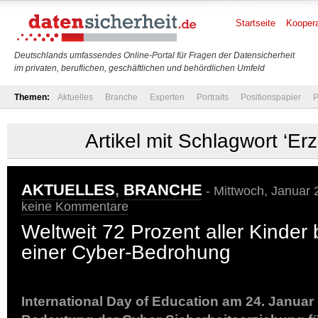
Startseite
Koopera
Deutschlands umfassendes Online-Portal für Fragen der Datensicherheit
im privaten, beruflichen, geschäftlichen und behördlichen Umfeld
Themen:
Aktuelles
Branche
Experten
Portraits
Positionspapier
P
Artikel mit Schlagwort ‘Er
AKTUELLES
,
BRANCHE
- Mittwoch, Januar 
keine Kommentare
Weltweit 72 Prozent aller Kinder b
einer Cyber-Bedrohung
International Day of Education am 24. Janua