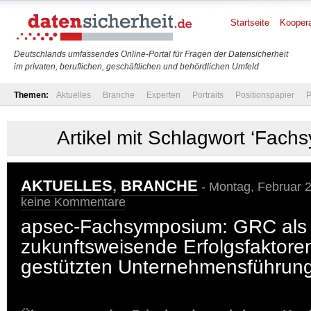
Startseite
Koopera
Deutschlands umfassendes Online-Portal für Fragen der Datensicherheit
im privaten, beruflichen, geschäftlichen und behördlichen Umfeld
Themen:
Aktuelles
Branche
Experten
Portraits
Positionspapier
P
Artikel mit Schlagwort ‘Fach
AKTUELLES
,
BRANCHE
- Montag, Februar 2
keine Kommentare
apsec-Fachsymposium: GRC als
zukunftsweisende Erfolgsfaktoren
gestützten Unternehmensführun