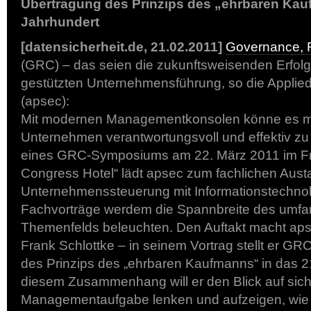
Übertragung des Prinzips des „ehrbaren Kau
Jahrhundert
[datensicherheit.de, 21.02.2011]
Governance, 
(GRC) – das seien die zukunftsweisenden Erfolgs
gestützten Unternehmensführung, so die Applie
(apsec):
Mit modernen Managementkonsolen könne es mü
Unternehmen verantwortungsvoll und effektiv z
eines GRC-Symposiums am 22. März 2011 im Fra
Congress Hotel“ lädt apsec zum fachlichen Aust
Unternehmenssteuerung mit Informationstechnolo
Fachvorträge werdem die Spannbreite des umfa
Themenfelds beleuchten. Den Auftakt macht aps
Frank Schlottke – in seinem Vortrag stellt er GR
des Prinzips des „ehrbaren Kaufmanns“ in das 21
diesem Zusammenhang will er den Blick auf sic
Managementaufgabe lenken und aufzeigen, wie d