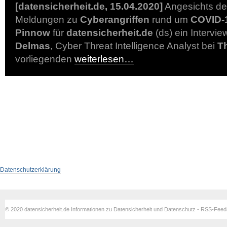
[datensicherheit.de, 15.04.2020]
Angesichts de
Meldungen zu
Cyberangriffen
rund um
COVID-
Pinnow
für
datensicherheit.de
(ds) ein Intervie
Delmas
, Cyber Threat Intelligence Analyst bei
T
vorliegenden
weiterlesen…
Datenschutzerklärung
© 2020 datensicherheit.de Informationen zu Datensicherheit und Datenschutz - RSS-Fee