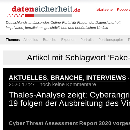
Startseite
Koopera
Deutschlands umfassendes Online-Portal für Fragen der Datensicherheit
im privaten, beruflichen, geschäftlichen und behördlichen Umfeld
Themen:
Aktuelles
Branche
Experten
Portraits
Positionspapier
P
Artikel mit Schlagwort ‘Fak
AKTUELLES
,
BRANCHE
,
INTERVIEWS
-
2020 17:27 -
noch keine Kommentare
Thales-Analyse zeigt: Cyberangr
19 folgen der Ausbreitung des Vi
Cyber Threat Assessment Report 2020 vorgest