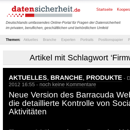
Startseite
Koopera
Deutschlands umfassendes Online-Portal für Fragen der Datensicherheit
im privaten, beruflichen, geschäftlichen und behördlichen Umfeld
Themen:
Aktuelles
Branche
Experten
Portraits
Positionspapier
P
Artikel mit Schlagwort ‘Firm
AKTUELLES
,
BRANCHE
,
PRODUKTE
- D
2012 16:55 -
noch keine Kommentare
Neue Version des Barracuda Web 
die detaillierte Kontrolle von Soc
Aktivitäten