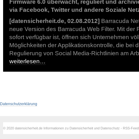
Firmware 6.0 überwacht, reguliert und archiv
via Facebook, Twitter und andere Soziale Net
[datensicherheit.de, 02.08.2012]
Barracuda Netw
neue Version des Barracuda Web Filter. Mit der 
sofort verfügbar ist, öffnen sich Unternehmen völ
Möglichkeiten der Applikationskontrolle, die bei
Regulierung von Social Media-Richtlinien am Arbe
weiterlesen…
Datenschutzerklärung
© 2020 datensicherheit.de Informationen zu Datensicherheit und Datenschutz - RSS-Fee