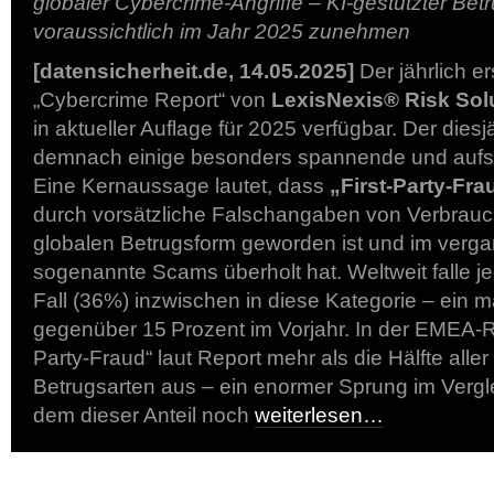
globaler Cybercrime-Angriffe – KI-gestützter Betr
voraussichtlich im Jahr 2025 zunehmen
[datensicherheit.de, 14.05.2025]
Der jährlich e
„Cybercrime Report“ von
LexisNexis® Risk Sol
in aktueller Auflage für 2025 verfügbar. Der diesj
demnach einige besonders spannende und aufsc
Eine Kernaussage lautet, dass
„First-Party-Fra
durch vorsätzliche Falschangaben von Verbrauch
globalen Betrugsform geworden ist und im verg
sogenannte Scams überholt hat. Weltweit falle je
Fall (36%) inzwischen in diese Kategorie – ein m
gegenüber 15 Prozent im Vorjahr. In der EMEA-R
Party-Fraud“ laut Report mehr als die Hälfte alle
Betrugsarten aus – ein enormer Sprung im Vergle
dem dieser Anteil noch
weiterlesen…