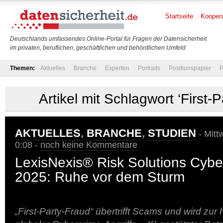
Startseite
Koopera
Deutschlands umfassendes Online-Portal für Fragen der Datensicherheit
im privaten, beruflichen, geschäftlichen und behördlichen Umfeld
Themen:
Aktuelles
Branche
Experten
Portraits
Positionspapier
P
Artikel mit Schlagwort ‘First-
AKTUELLES
,
BRANCHE
,
STUDIEN
- Mitt
0:08 -
noch keine Kommentare
LexisNexis® Risk Solutions Cybe
2025: Ruhe vor dem Sturm
„First-Party-Fraud“ übertrifft Scams und wird zur