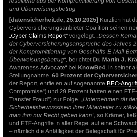
resultierte aus der Kompromittierung von Geschä
und Überweisungsbetrug
[datensicherheit.de, 25.10.2025]
Kürzlich hat d
Cyberversicherungsanbieter Coalition seinen ne
„Cyber Claims Report“
vorgelegt.
„Dessen Kerna
der Cyberversicherungsansprüche des Jahres 20
der Kompromittierung von Geschäfts-E-Mail-Bet
Überweisungsbetrug“
, berichtet
Dr. Martin J. Kr
Awareness Advocate“ bei
KnowBe4
, in seiner a
Stellungnahme.
60 Prozent der Cyberversich
der Report, entfielen auf sogenannte
BEC-Angrif
Compromise“) und 29 Prozent hatten einen FTF-A
Transfer Fraud“) zur Folge.
„Unternehmen rät der
Sicherheitsbewusstsein ihrer Mitarbeiter zu stär
man ihm nur Recht geben kann“
, so Krämer, li
und FTF-Angriffe in aller Regel auf eine Schwac
– nämlich die Anfälligkeit der Belegschaft für Ph