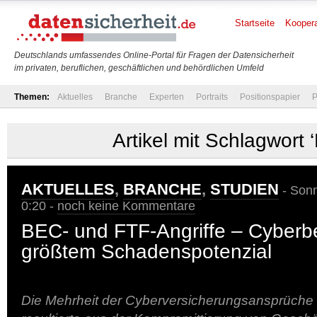
Startseite
Koopera
Deutschlands umfassendes Online-Portal für Fragen der Datensicherheit
im privaten, beruflichen, geschäftlichen und behördlichen Umfeld
Themen:
Aktuelles
Branche
Experten
Portraits
Positionspapier
P
Artikel mit Schlagwort 
AKTUELLES
,
BRANCHE
,
STUDIEN
- Sonn
0:20 -
noch keine Kommentare
BEC- und FTF-Angriffe – Cyberb
größtem Schadenspotenzial
Die Mehrheit der Cyberversicherungsansprüche