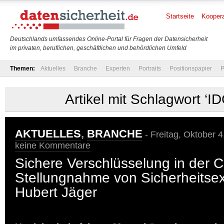
Startseite
Koopera
Deutschlands umfassendes Online-Portal für Fragen der Datensicherheit
im privaten, beruflichen, geschäftlichen und behördlichen Umfeld
Themen:
Aktuelles
Branche
Experten
Portraits
Positionspapier
P
Artikel mit Schlagwort ‘
AKTUELLES
,
BRANCHE
- Freitag, Oktober 4
keine Kommentare
Sichere Verschlüsselung in der C
Stellungnahme von Sicherheitsex
Hubert Jäger