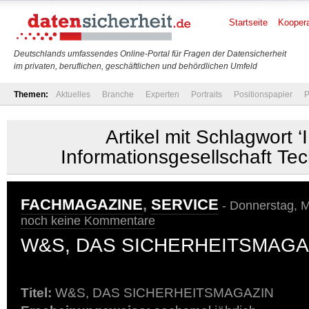
Startseite
Koopera
Deutschlands umfassendes Online-Portal für Fragen der Datensicherheit
im privaten, beruflichen, geschäftlichen und behördlichen Umfeld
Themen:
Aktuelles
Branche
Experten
Portraits
Positionspapier
P
Artikel mit Schlagwort ‘I
Informationsgesellschaft Te
FACHMAGAZINE
,
SERVICE
- Donnerstag, M
noch keine Kommentare
W&S, DAS SICHERHEITSMAGA
Titel:
W&S, DAS SICHERHEITSMAGAZIN