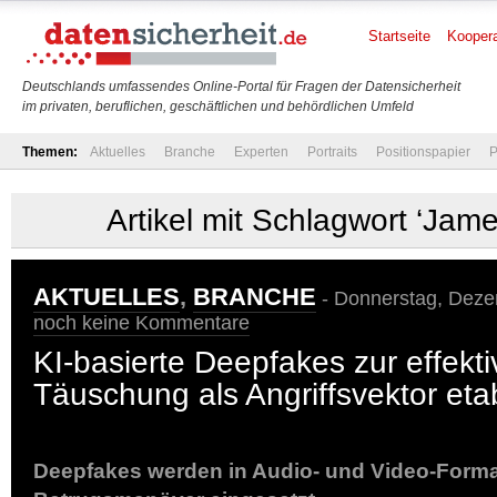
Startseite
Koopera
Deutschlands umfassendes Online-Portal für Fragen der Datensicherheit
im privaten, beruflichen, geschäftlichen und behördlichen Umfeld
Themen:
Aktuelles
Branche
Experten
Portraits
Positionspapier
P
Artikel mit Schlagwort ‘Jam
AKTUELLES
,
BRANCHE
- Donnerstag, Deze
noch keine Kommentare
KI-basierte Deepfakes zur effekt
Täuschung als Angriffsvektor etab
Deepfakes werden in Audio- und Video-Forma