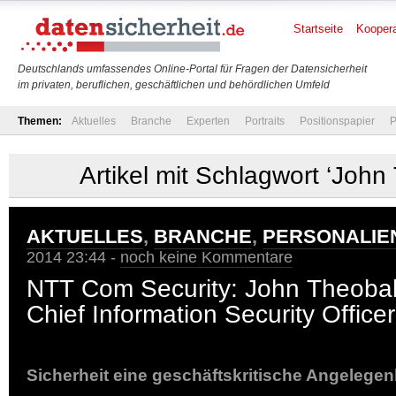
Startseite
Koopera
Deutschlands umfassendes Online-Portal für Fragen der Datensicherheit
im privaten, beruflichen, geschäftlichen und behördlichen Umfeld
Themen:
Aktuelles
Branche
Experten
Portraits
Positionspapier
P
Artikel mit Schlagwort ‘John
AKTUELLES
,
BRANCHE
,
PERSONALIE
2014 23:44 -
noch keine Kommentare
NTT Com Security: John Theoba
Chief Information Security Office
Sicherheit eine geschäftskritische Angelegen