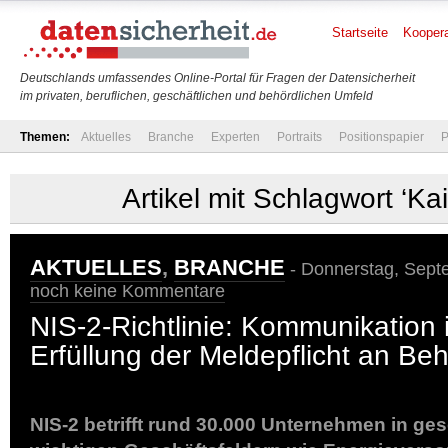
Startseite
Koopera
Deutschlands umfassendes Online-Portal für Fragen der Datensicherheit
im privaten, beruflichen, geschäftlichen und behördlichen Umfeld
Themen:
Aktuelles
Branche
Experten
Portraits
Positionspapier
P
Artikel mit Schlagwort ‘Ka
AKTUELLES
,
BRANCHE
- Donnerstag, Septe
noch keine Kommentare
NIS-2-Richtlinie: Kommunikation 
Erfüllung der Meldepflicht an Be
NIS-2 betrifft rund 30.000 Unternehmen in ges