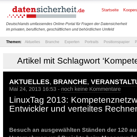
Startseite
Koopera
Deutschlands umfassendes Online-Portal für Fragen der Datensicherheit
im privaten, beruflichen, geschäftlichen und behördlichen Umfeld
Themen:
Aktuelles
Branche
Experten
Portraits
Positionspapier
P
Artikel mit Schlagwort ‘Kompet
AKTUELLES
,
BRANCHE
,
VERANSTALT
Mai 24, 2013 16:53 -
noch keine Kommentare
LinuxTag 2013: Kompetenznetzwe
Entwickler und verteiltes Rechne
Besuch an ausgewählten Ständen der 120 au