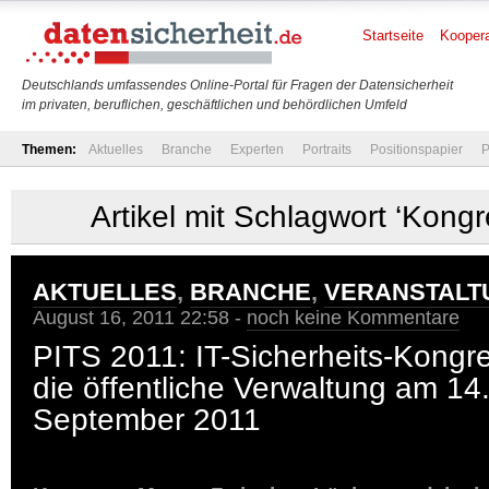
Startseite
Koopera
Deutschlands umfassendes Online-Portal für Fragen der Datensicherheit
im privaten, beruflichen, geschäftlichen und behördlichen Umfeld
Themen:
Aktuelles
Branche
Experten
Portraits
Positionspapier
P
Artikel mit Schlagwort ‘Kong
AKTUELLES
,
BRANCHE
,
VERANSTALT
August 16, 2011 22:58 -
noch keine Kommentare
PITS 2011: IT-Sicherheits-Kongr
die öffentliche Verwaltung am 14
September 2011