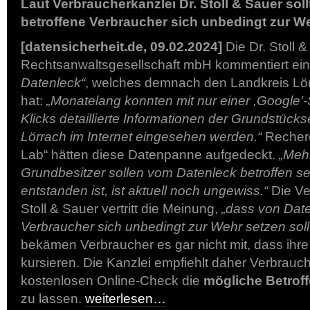
Laut Verbraucherkanzlei Dr. Stoll & Sauer sol
betroffene Verbraucher sich unbedingt zur W
[datensicherheit.de, 09.02.2024]
Die Dr. Stoll 
Rechtsanwaltsgesellschaft mbH kommentiert ei
Datenleck“
, welches demnach den Landkreis Lö
hat:
„Monatelang konnten mit nur einer ,Google’
Klicks detaillierte Informationen der Grundstück
Lörrach im Internet eingesehen werden.“
Recher
Lab“ hätten diese Datenpanne aufgedeckt.
„Meh
Grundbesitzer sollen vom Datenleck betroffen s
entstanden ist, ist aktuell noch ungewiss.“
Die Ve
Stoll & Sauer vertritt die Meinung,
„dass von Date
Verbraucher sich unbedingt zur Wehr setzen soll
bekämen Verbraucher es gar nicht mit, dass ihre
kursieren. Die Kanzlei empfiehlt daher Verbrauch
kostenlosen Online-Check die
mögliche Betroff
zu lassen.
weiterlesen…