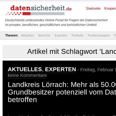
Startseite
Koopera
Deutschlands umfassendes Online-Portal für Fragen der Datensicherheit
im privaten, beruflichen, geschäftlichen und behördlichen Umfeld
Themen:
Aktuelles
Branche
Experten
Portraits
Positionspapier
P
Artikel mit Schlagwort ‘Lan
AKTUELLES
,
EXPERTEN
- Freitag, Februar
keine Kommentare
Landkreis Lörrach: Mehr als 50.
Grundbesitzer potenziell vom Da
betroffen