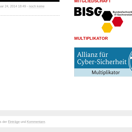
MITGLIEDSCHAFT
uar 24, 2014 18:49 -
noch keine
MULTIPLIKATOR
ds der
Einträge
und
Kommentare
.