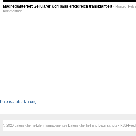
Magnetbakterien: Zellulärer Kompass erfolgreich transplantiert
- Montag, Febr
Kommentare
Datenschutzerklärung
© 2020 datensicherheit.de Informationen zu Datensicherheit und Datenschutz - RSS-Fee