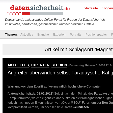
Startseite
Koopera
Deutschlands umfassendes Online-Portal für Fragen der Datensicherheit
im privaten, beruflichen, geschäftlichen und behördlichen Umfeld
Themen:
Aktuelles
Branche
Experten
Portraits
Positionspapier
P
Artikel mit Schlagwort ‘Magnetf
AKTUELLES
,
EXPERTEN
,
STUDIEN
- Donnerstag, Februar 8, 2018 22:24
Angreifer überwinden selbst Faradaysche Käfig
Warnung vor dem Zugriff auf vermeintlich hochsichere Computer
[datensicherheit.de, 08.02.2018]
Selbst nach dem Prinzip des
Faradaysche
Computerräume, welche eigentlich das Austreten elektromagnetischer Signal
jedoch nach neuen Erkenntnissen von „Cyber@BGU“-Forschern der
Ben-Gur
kompromittiert werden, um hochsensible Daten
weiterlesen…