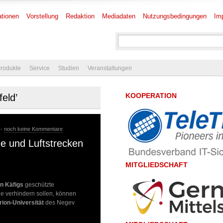
tionen
Vorstellung
Redaktion
Mediadaten
Nutzungsbedingungen
Im
rodukte
Service
Studien
Veranstaltungen
KOOPERATION
eld’
 -
noch keine Kommentare
e und Luftstrecken
MITGLIEDSCHAFT
n Käfigs
geschützte
e verhindern sollen, können
ion-Universität
des Negev