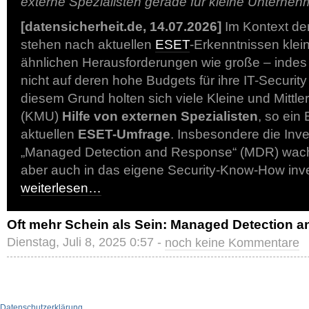
externe Spezialisten gerade für kleine Untern
[datensicherheit.de, 14.07.2026]
Im Kontext de
stehen nach aktuellen
ESET
-Erkenntnissen kle
ähnlichen Herausforderungen wie große – indes
nicht auf deren hohe Budgets für ihre IT-Security
diesem Grund holten sich viele Kleine und Mitt
(KMU)
Hilfe von externen Spezialisten
, so ein
aktuellen
ESET-Umfrage
. Insbesondere die Inve
„Managed Detection and Response“ (MDR) wach
aber auch in das eigene Security-Know-How inve
weiterlesen…
Oft mehr Schein als Sein: Managed Detection 
Dienstag, Juli 8, 2025 0:57 -
noch keine Kommentare
Datenschutzerklärung