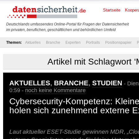
Startseite
Koopera
Deutschlands umfassendes Online-Portal für Fragen der Datensicherheit
im privaten, beruflichen, geschäftlichen und behördlichen Umfeld
Themen:
Aktuelles
Branche
Experten
Portraits
Positionspapier
P
Artikel mit Schlagwort 
AKTUELLES
,
BRANCHE
,
STUDIEN
- Dien
0:59 -
noch keine Kommentare
Cybersecurity-Kompetenz: Klei
holen sich zunehmend externe E
Laut aktueller ESET-Studie gewinnen MDR, „C