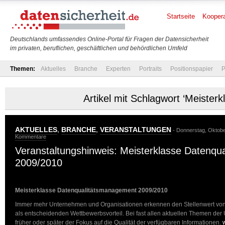
Startseite
Koopera
Deutschlands umfassendes Online-Portal für Fragen der Datensicherheit
im privaten, beruflichen, geschäftlichen und behördlichen Umfeld
Themen:
Aktuelles
Branche
Experten
Portraits
Positionspapier
P
Artikel mit Schlagwort ‘Meisterk
AKTUELLES
,
BRANCHE
,
VERANSTALTUNGEN
- Donnerstag, Oktobe
Kommentare
Veranstaltungshinweis: Meisterklasse Datenq
2009/2010
Meisterklasse Datenqualitätsmanagement 2009/2010
Immer mehr Unternehmen und Organisationen erkennen den Stellenwert von 
als entscheidenden Wettbewerbsvorteil. Bei fast allen aktuellen Themen der
früher oder später der Fokus auf die Qualität der verfügbaren Informationen.