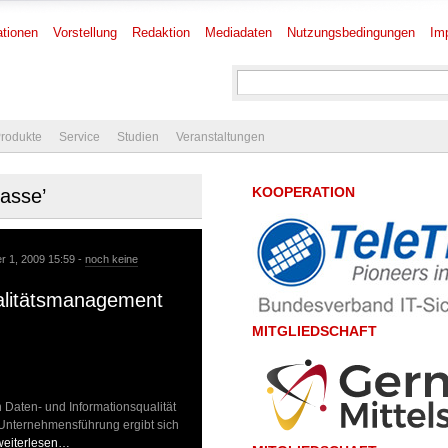
tionen
Vorstellung
Redaktion
Mediadaten
Nutzungsbedingungen
Im
rodukte
Service
Studien
Veranstaltungen
KOOPERATION
lasse’
r 1, 2009 15:59 -
noch keine
ualitätsmanagement
MITGLIEDSCHAFT
Daten- und Informationsqualität
 Unternehmensführung ergibt sich
weiterlesen…