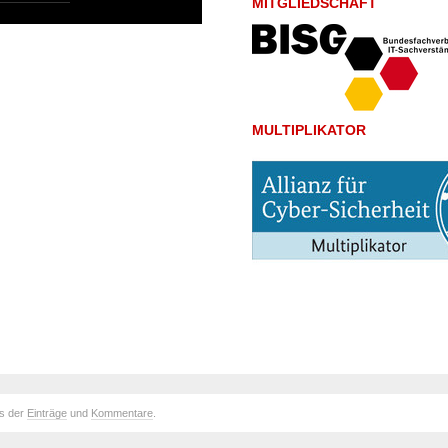
MITGLIEDSCHAFT
MULTIPLIKATOR
ds der
Einträge
und
Kommentare
.