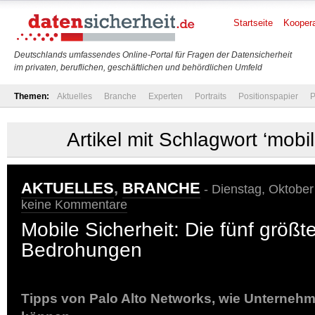
Startseite
Koopera
Deutschlands umfassendes Online-Portal für Fragen der Datensicherheit
im privaten, beruflichen, geschäftlichen und behördlichen Umfeld
Themen:
Aktuelles
Branche
Experten
Portraits
Positionspapier
P
Artikel mit Schlagwort ‘mobi
AKTUELLES
,
BRANCHE
- Dienstag, Oktober
keine Kommentare
Mobile Sicherheit: Die fünf größt
Bedrohungen
Tipps von Palo Alto Networks, wie Unterneh