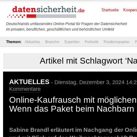
Startseite
Koopera
Deutschlands umfassendes Online-Portal für Fragen der Datensicherheit
im privaten, beruflichen, geschäftlichen und behördlichen Umfeld
Themen:
Aktuelles
Branche
Experten
Portraits
Positionspapier
P
Artikel mit Schlagwort ‘N
AKTUELLES
- Dienstag, Dezember 3, 2024 14:2
Kommentare
Online-Kaufrausch mit möglichen
Wenn das Paket beim Nachbarn 
Sabine Brandl erläutert im Nachgang der Onl