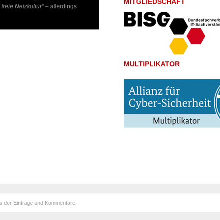
MITGLIEDSCHAFT
reie Netzkultur“
– allerdings
MULTIPLIKATOR
ds der
Einträge
und
Kommentare
.