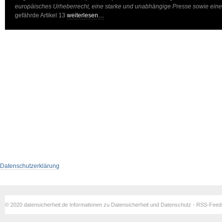
europäisches Urheberrecht, eine starke und unabhängige Presse sowie eine f
gefährde Artikel 13
weiterlesen…
Datenschutzerklärung
© 2020 datensicherheit.de Informationen zu Datensicherheit und Datenschutz - RSS-Fee