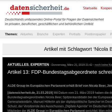
Startseite
Koopera
Deutschlands umfassendes Online-Portal für Fragen der Datensicherheit
im privaten, beruflichen, geschäftlichen und behördlichen Umfeld
Themen:
Aktuelles
Branche
Experten
Portraits
Positionspapier
P
Artikel mit Schlagwort ‘Nicola 
AKTUELLES
,
EXPERTEN
- Donnerstag, März 21, 2019 21:42 -
noch keine K
Artikel 13: FDP-Bundestagsabgeordnete schrei
ALDE Group im Europäischen Parlament erhält Brief von Nicola Beer, Ji
[datensicherheit.de, 21.03.2019]
Mit Datum vom 21. März 2019 haben die d
Bundestagsabegeordneten Nicola Beer, Spitzenkandidatin bei der Europaw
Generalsekretärin, Manuel Höferlin als der digitalpolitische Sprecher im D
Schulz, der Vorsitzende des Ausschusses „Digitale Agenda“ im Deutschen Bu
Mitglieder der
ALDE Group
im
Europäischen Parlament
gerichtet: Man möc