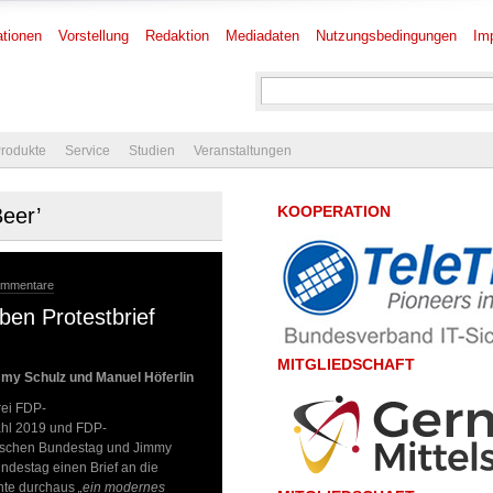
tionen
Vorstellung
Redaktion
Mediadaten
Nutzungsbedingungen
Im
rodukte
Service
Studien
Veranstaltungen
KOOPERATION
Beer’
ommentare
ben Protestbrief
MITGLIEDSCHAFT
mmy Schulz und Manuel Höferlin
rei FDP-
ahl 2019 und FDP-
eutschen Bundestag und Jimmy
ndestag einen Brief an die
hte durchaus
„ein modernes