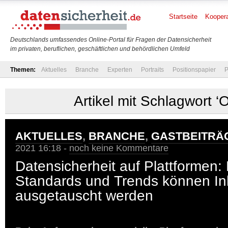
Startseite
Koopera
Deutschlands umfassendes Online-Portal für Fragen der Datensicherheit
im privaten, beruflichen, geschäftlichen und behördlichen Umfeld
Themen:
Aktuelles
Branche
Experten
Portraits
Positionspapier
P
Artikel mit Schlagwort ‘
AKTUELLES
,
BRANCHE
,
GASTBEITRÄ
2021 16:18 -
noch keine Kommentare
Datensicherheit auf Plattformen: 
Standards und Trends können Inh
ausgetauscht werden