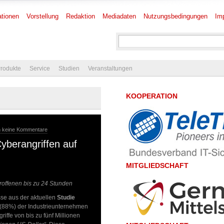
tionen
Vorstellung
Redaktion
Mediadaten
Nutzungsbedingungen
Im
rodukte
Service
Studien
Veranstaltungen
KOOPERATION
 keine Kommentare
yberangriffen auf
MITGLIEDSCHAFT
roffenen bis zu 24 Stunden
sse aus der aktuellen
Studie
t (88%) der Industrieunternehmen
fe von bis zu fünf Millionen