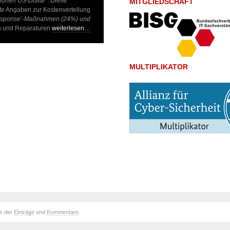
lionen US-Dollar“
. Diese
MITGLIEDSCHAFT
e Angaben zur Kostenverteilung
t Response’-Maßnahmen (24%) und
en und Reparaturen
weiterlesen…
MULTIPLIKATOR
ds der
Einträge
und
Kommentare
.