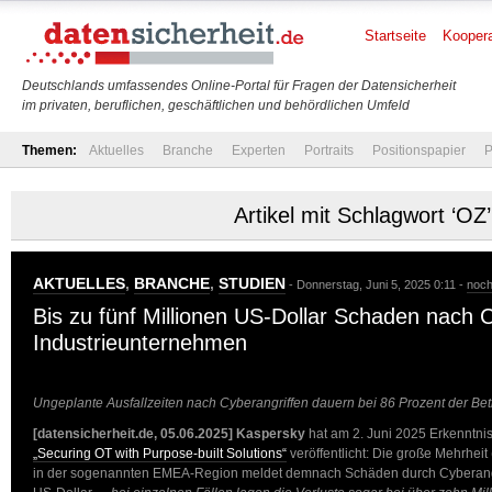
Startseite
Koopera
Deutschlands umfassendes Online-Portal für Fragen der Datensicherheit
im privaten, beruflichen, geschäftlichen und behördlichen Umfeld
Themen:
Aktuelles
Branche
Experten
Portraits
Positionspapier
P
Artikel mit Schlagwort ‘OZ’
AKTUELLES
,
BRANCHE
,
STUDIEN
- Donnerstag, Juni 5, 2025 0:11 -
noch
Bis zu fünf Millionen US-Dollar Schaden nach C
Industrieunternehmen
Ungeplante Ausfallzeiten nach Cyberangriffen dauern bei 86 Prozent der Bet
[datensicherheit.de, 05.06.2025]
Kaspersky
hat am 2. Juni 2025 Erkenntni
„Securing OT with Purpose-built Solutions“
veröffentlicht: Die große Mehrhei
in der sogenannten EMEA-Region meldet demnach Schäden durch Cyberangrif