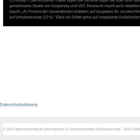
US-Dollar –
„bei einzelnen Fällen lagen die Verluste sogar bei über zehn Mil
gemeinsame Studie von Kaspersky und VDC Research macht auch detailliert
macht:
„45 Prozent der Gesamtkosten entfallen auf Ausgaben für ,Inciden
auf Umsatzverluste (21%).“
Etwa ein Drittel gehe auf ungeplante Ausfallzeit
Datenschutzerklärung
© 2020 datensicherheit.de Informationen zu Datensicherheit und Datenschutz - RSS-Fee