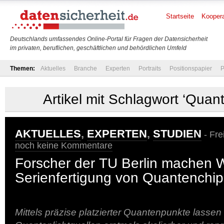
Startseite
Koopera
Deutschlands umfassendes Online-Portal für Fragen der Datensicherheit
im privaten, beruflichen, geschäftlichen und behördlichen Umfeld
Themen:
Aktuelles
Branche
Experten
Portraits
Positionspapier
P
Artikel mit Schlagwort ‘Quan
AKTUELLES
,
EXPERTEN
,
STUDIEN
- Frei
noch keine Kommentare
Forscher der TU Berlin machen 
Serienfertigung von Quantenchips
Mittels präzise platzierter Quantenpunkte lassen