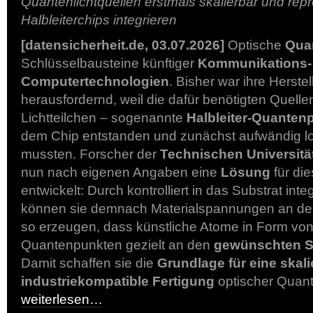
Quantenlichtquellen erstmals skalierbar und rep
Halbleiterchips integrieren
[datensicherheit.de, 03.07.2026]
Optische
Qua
Schlüsselbausteine künftiger
Kommunikations-
Computertechnologien
. Bisher war ihre Herste
herausfordernd, weil die dafür benötigten Quellen
Lichtteilchen – sogenannte
Halbleiter-Quanten
dem Chip entstanden und zunächst aufwändig lo
mussten. Forscher der
Technischen Universität
nun nach eigenen Angaben eine
Lösung
für di
entwickelt: Durch kontrolliert in das Substrat inte
können sie demnach Materialspannungen an de
so erzeugen, dass künstliche Atome in Form von 
Quantenpunkten gezielt an den
gewünschten S
Damit schaffen sie die
Grundlage für eine skal
industriekompatible Fertigung
optischer Quant
weiterlesen…