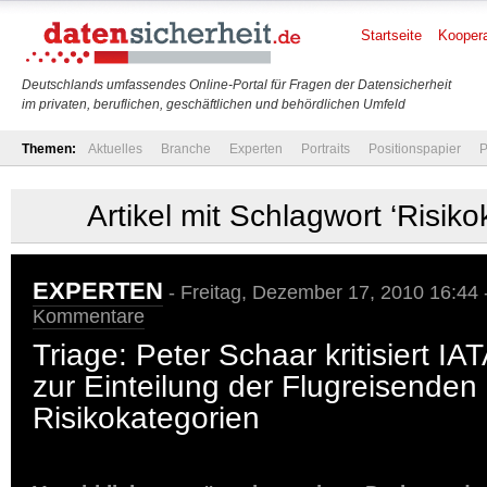
Startseite
Koopera
Deutschlands umfassendes Online-Portal für Fragen der Datensicherheit
im privaten, beruflichen, geschäftlichen und behördlichen Umfeld
Themen:
Aktuelles
Branche
Experten
Portraits
Positionspapier
P
Artikel mit Schlagwort ‘Risiko
EXPERTEN
- Freitag, Dezember 17, 2010 16:44 
Kommentare
Triage: Peter Schaar kritisiert IA
zur Einteilung der Flugreisenden
Risikokategorien