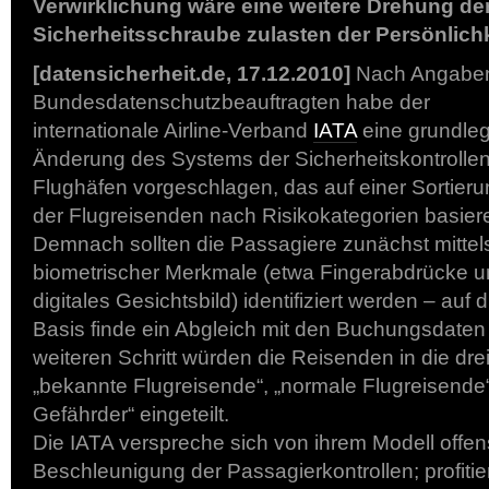
Verwirklichung wäre eine weitere Drehung de
Sicherheitsschraube zulasten der Persönlich
[datensicherheit.de, 17.12.2010]
Nach Angabe
Bundesdatenschutzbeauftragten habe der
internationale Airline-Verband
IATA
eine grundle
Änderung des Systems der Sicherheitskontrollen
Flughäfen vorgeschlagen, das auf einer Sortier
der Flugreisenden nach Risikokategorien basier
Demnach sollten die Passagiere zunächst mittel
biometrischer Merkmale (etwa Fingerabdrücke 
digitales Gesichtsbild) identifiziert werden – auf 
Basis finde ein Abgleich mit den Buchungsdaten 
weiteren Schritt würden die Reisenden in die dre
„bekannte Flugreisende“, „normale Flugreisende“
Gefährder“ eingeteilt.
Die IATA verspreche sich von ihrem Modell offens
Beschleunigung der Passagierkontrollen; profit