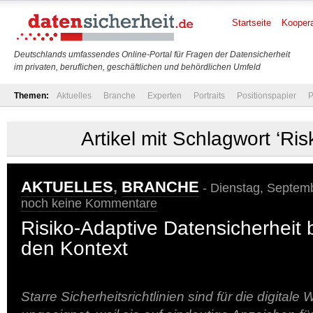
Startseite
Koopera
Deutschlands umfassendes Online-Portal für Fragen der Datensicherheit
im privaten, beruflichen, geschäftlichen und behördlichen Umfeld
Themen:
Aktuelles
Branche
Experten
Portraits
Positionspapier
P
Artikel mit Schlagwort ‘Ris
AKTUELLES
,
BRANCHE
- Dienstag, Septemb
noch keine Kommentare
Risiko-Adaptive Datensicherheit b
den Kontext
Starre Sicherheitsrichtlinien sind für die digitale