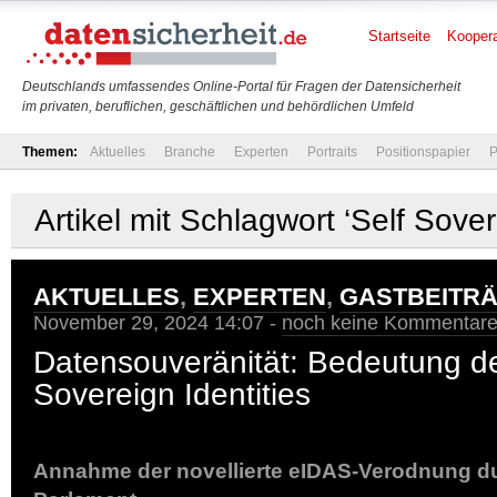
Startseite
Koopera
Deutschlands umfassendes Online-Portal für Fragen der Datensicherheit
im privaten, beruflichen, geschäftlichen und behördlichen Umfeld
Themen:
Aktuelles
Branche
Experten
Portraits
Positionspapier
P
Artikel mit Schlagwort ‘Self Sover
AKTUELLES
,
EXPERTEN
,
GASTBEITR
November 29, 2024 14:07 -
noch keine Kommentar
Datensouveränität: Bedeutung de
Sovereign Identities
Annahme der novellierte eIDAS-Verodnung d