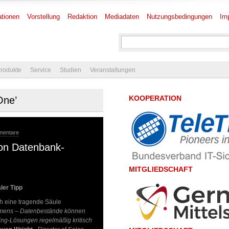
tionen
Vorstellung
Redaktion
Mediadaten
Nutzungsbedingungen
Im
rodukte
Service
Studien
Veranstaltungen
KOOPERATION
One’
mentare
von Datenbank-
MITGLIEDSCHAFT
ler Tipp
ch eine tragende Säule
hmens – Datenbestände können
ring-Lösungen regelmäßig kritisch