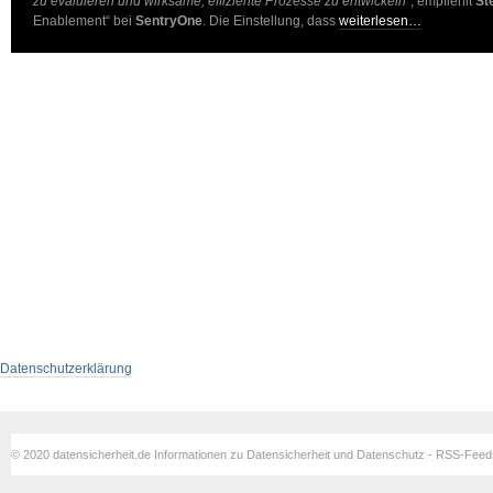
zu evaluieren und wirksame, effiziente Prozesse zu entwickeln“
, empfiehlt
St
Enablement“ bei
SentryOne
. Die Einstellung, dass
weiterlesen…
Datenschutzerklärung
© 2020 datensicherheit.de Informationen zu Datensicherheit und Datenschutz - RSS-Fee