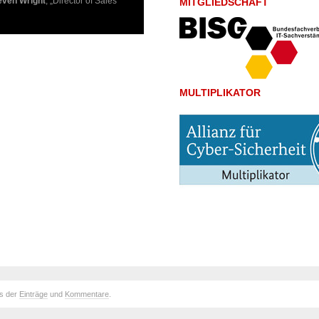
even Wright
, „Director of Sales
MITGLIEDSCHAFT
MULTIPLIKATOR
ds der
Einträge
und
Kommentare
.