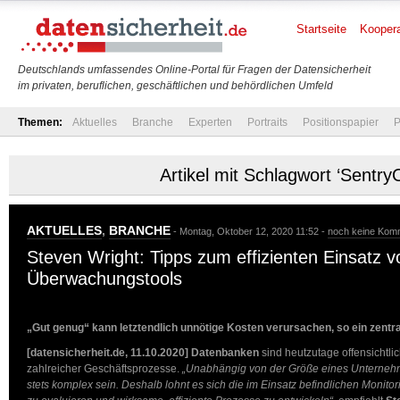
Startseite
Koopera
Deutschlands umfassendes Online-Portal für Fragen der Datensicherheit
im privaten, beruflichen, geschäftlichen und behördlichen Umfeld
Themen:
Aktuelles
Branche
Experten
Portraits
Positionspapier
P
Artikel mit Schlagwort ‘Sentry
AKTUELLES
,
BRANCHE
- Montag, Oktober 12, 2020 11:52 -
noch keine Kom
Steven Wright: Tipps zum effizienten Einsatz 
Überwachungstools
„Gut genug“ kann letztendlich unnötige Kosten verursachen, so ein zentra
[datensicherheit.de, 11.10.2020]
Datenbanken
sind heutzutage offensichtli
zahlreicher Geschäftsprozesse.
„Unabhängig von der Größe eines Unterne
stets komplex sein. Deshalb lohnt es sich die im Einsatz befindlichen Monito