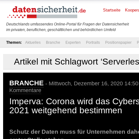
Startseite
Koopera
Deutschlands umfassendes Online-Portal für Fragen der Datensicherheit
im privaten, beruflichen, geschäftlichen und behördlichen Umfeld
Themen:
Aktuelles
Branche
Experten
Portraits
Positionspapier
P
Artikel mit Schlagwort ‘Serverl
BRANCHE
- Mittwoch, Dezember 16, 2020 14:50
Kommentare
Imperva: Corona wird das Cybers
2021 weitgehend bestimmen
Schutz der Daten muss für Unternehmen dahe