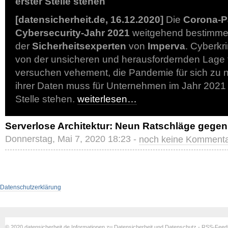
erster Stelle stehen
[datensicherheit.de, 16.12.2020]
Die
Corona-
Cybersecurity-Jahr 2021
weitgehend bestimmen
der
Sicherheitsexperten
von
Imperva
. Cyberkri
von der unsicheren und herausfordernden Lage
versuchen vehement, die Pandemie für sich zu 
ihrer Daten muss für Unternehmen im Jahr 2021 
Stelle stehen.
weiterlesen…
Serverlose Architektur: Neun Ratschläge gege
Donnerstag, Mai 7, 2020 18:23 -
noch keine Komment
Datenschutzerklärung
© 2020 datensicherheit.de Informationen zu Datensicherheit und Datenschutz - RSS-Fee