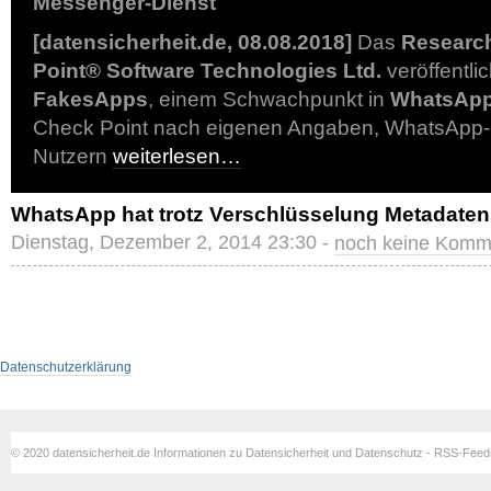
Messenger-Dienst
[datensicherheit.de, 08.08.2018]
Das
Researc
Point® Software Technologies Ltd.
veröffentlic
FakesApps
, einem Schwachpunkt in
WhatsAp
Check Point nach eigenen Angaben, WhatsApp-
Nutzern
weiterlesen…
WhatsApp hat trotz Verschlüsselung Metadate
Dienstag, Dezember 2, 2014 23:30 -
noch keine Komm
Datenschutzerklärung
© 2020 datensicherheit.de Informationen zu Datensicherheit und Datenschutz - RSS-Fee