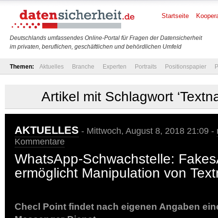
Startseite
Koopera
Deutschlands umfassendes Online-Portal für Fragen der Datensicherheit
im privaten, beruflichen, geschäftlichen und behördlichen Umfeld
Themen:
Aktuelles
Branche
Experten
Portraits
Positionspapier
P
Artikel mit Schlagwort ‘Textn
AKTUELLES
- Mittwoch, August 8, 2018 21:09 -
Kommentare
WhatsApp-Schwachstelle: Fake
ermöglicht Manipulation von Text
Checl Point findet nach eigenen Angaben ei