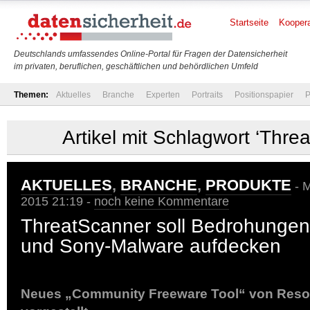
Startseite
Koopera
Deutschlands umfassendes Online-Portal für Fragen der Datensicherheit
im privaten, beruflichen, geschäftlichen und behördlichen Umfeld
Themen:
Aktuelles
Branche
Experten
Portraits
Positionspapier
P
Artikel mit Schlagwort ‘Thre
AKTUELLES
,
BRANCHE
,
PRODUKTE
- M
2015 21:19 -
noch keine Kommentare
ThreatScanner soll Bedrohungen
und Sony-Malware aufdecken
Neues „Community Freeware Tool“ von Resol