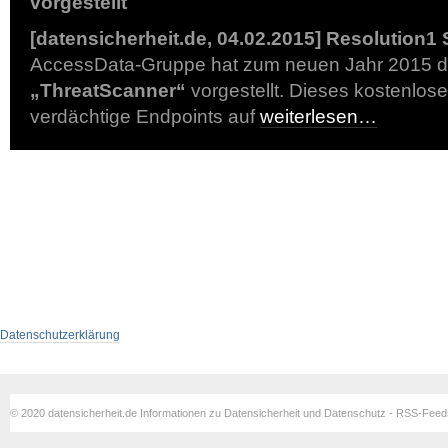
vorgestellt
[datensicherheit.de, 04.02.2015]
Resolution1 
AccessData-Gruppe hat zum neuen Jahr 2015 
„ThreatScanner“
vorgestellt. Dieses kostenlose
verdächtige Endpoints auf
weiterlesen…
Datenschutzerklärung
© 2020 datensicherheit.de Informationen zu Datensicherheit und Datenschutz - RSS-Fee