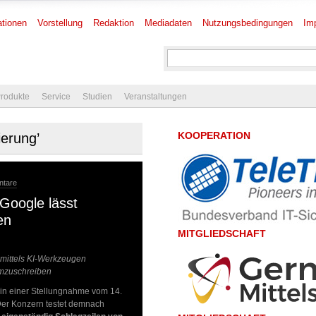
tionen
Vorstellung
Redaktion
Mediadaten
Nutzungsbedingungen
Im
rodukte
Service
Studien
Veranstaltungen
KOOPERATION
ierung’
ntare
 Google lässt
en
MITGLIEDSCHAFT
 mittels KI-Werkzeugen
umzuschreiben
in einer Stellungnahme vom 14.
Der Konzern testet demnach