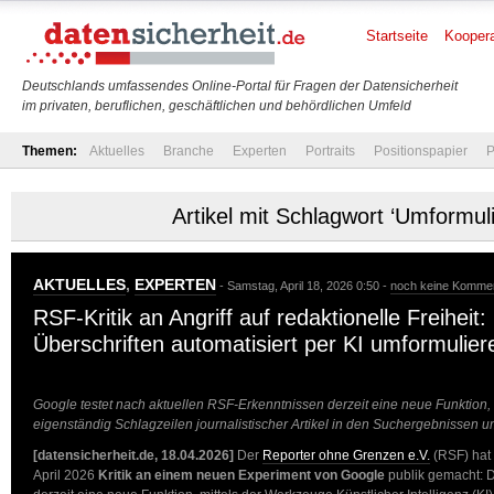
Startseite
Koopera
Deutschlands umfassendes Online-Portal für Fragen der Datensicherheit
im privaten, beruflichen, geschäftlichen und behördlichen Umfeld
Themen:
Aktuelles
Branche
Experten
Portraits
Positionspapier
P
Artikel mit Schlagwort ‘Umformul
AKTUELLES
,
EXPERTEN
- Samstag, April 18, 2026 0:50 -
noch keine Komme
RSF-Kritik an Angriff auf redaktionelle Freiheit:
Überschriften automatisiert per KI umformulier
Google testet nach aktuellen RSF-Erkenntnissen derzeit eine neue Funktion,
eigenständig Schlagzeilen journalistischer Artikel in den Suchergebnissen 
[datensicherheit.de, 18.04.2026]
Der
Reporter ohne Grenzen e.V.
(RSF) hat 
April 2026
Kritik an einem neuen Experiment von Google
publik gemacht: 