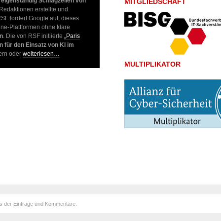
)
eigenständig Schlagzeilen von
MITGLIEDSCHAFT
Redaktionen erstellte und
SF fordert Google auf, dieses
ine-Plattformen ohne klare
rn
. Die von RSF initiierte
„Paris
n für den Einsatz von KI im
dern oder
weiterlesen…
MULTIPLIKATOR
ds der
Einträge
und
Kommentare
.