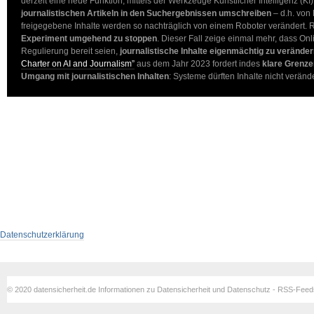
derzeit eine neue Funktion, mittels der Werkzeuge Künstlicher Intelligenz (KI
journalistischen Artikeln in den Suchergebnissen umschreiben
– d.h. von 
freigegebene Inhalte werden so nachträglich von einem Roboter verändert. R
Experiment umgehend zu stoppen
. Dieser Fall zeige einmal mehr, dass Onl
Regulierung bereit seien,
journalistische Inhalte eigenmächtig zu verände
Charter on AI and Journalism”
aus dem Jahr 2023 fordert indes
klare Grenze
Umgang mit journalistischen Inhalten
: Systeme dürften Inhalte nicht verän
Datenschutzerklärung
© 2020 datensicherheit.de Informationen zu Datensicherheit und Datenschutz - RSS-Fee