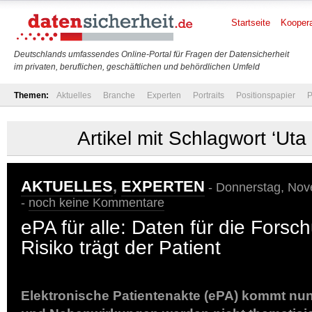
Startseite
Koopera
Deutschlands umfassendes Online-Portal für Fragen der Datensicherheit
im privaten, beruflichen, geschäftlichen und behördlichen Umfeld
Themen:
Aktuelles
Branche
Experten
Portraits
Positionspapier
P
Artikel mit Schlagwort ‘Uta
AKTUELLES
,
EXPERTEN
- Donnerstag, Nov
-
noch keine Kommentare
ePA für alle: Daten für die Fors
Risiko trägt der Patient
Elektronische Patientenakte (ePA) kommt nun