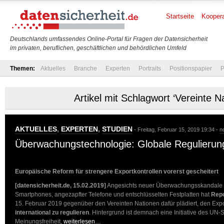
Startseite
Koopera
Deutschlands umfassendes Online-Portal für Fragen der Datensicherheit
im privaten, beruflichen, geschäftlichen und behördlichen Umfeld
Themen:
Aktuelles
Branche
Experten
Portraits
Positionspapier
P
Artikel mit Schlagwort ‘Vereinte N
AKTUELLES
,
EXPERTEN
,
STUDIEN
- Freitag, Februar 15, 2019 19:34 -
n
Überwachungstechnologie: Globale Regulierung
Europäische Reform für strengere Exportkontrollen vorerst gescheitert
[datensicherheit.de, 15.02.2019]
Angesichts neuer Überwachungsskandale u
Smartphones, angezapfter Telefone und entschlüsselten Festplatten hat
Repo
15. Februar 2019 gegenüber den Vereinten Nationen dafür plädiert, den Exp
international zu regulieren
. Hintergrund ist demnach eine Initiative des UN-S
Meinungsfreiheit,
weiterlesen…