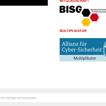
MITGLIEDSCHAFT
MULTIPLIKATOR
ds der
Einträge
und
Kommentare
.