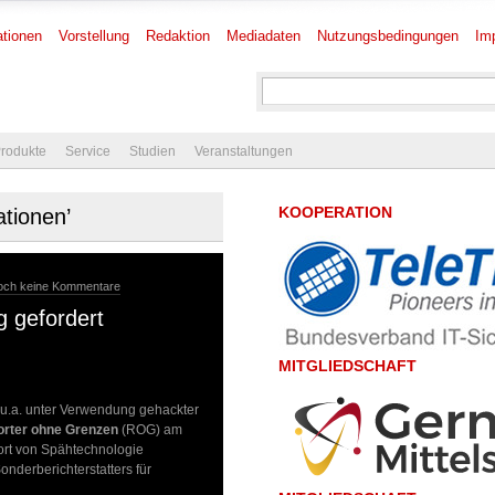
tionen
Vorstellung
Redaktion
Mediadaten
Nutzungsbedingungen
Im
rodukte
Service
Studien
Veranstaltungen
KOOPERATION
ationen’
och keine Kommentare
 gefordert
MITGLIEDSCHAFT
.a. unter Verwendung gehackter
rter ohne Grenzen
(ROG) am
ort von Spähtechnologie
onderberichterstatters für