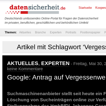
Startseite
Koopera
Deutschlands umfassendes Online-Portal für Fragen der Datensicherheit
im privaten, beruflichen, geschäftlichen und behördlichen Umfeld
Themen:
Aktuelles
Branche
Experten
Portraits
Positionspapier
P
Artikel mit Schlagwort ‘Verge
AKTUELLES
,
EXPERTEN
- Freitag, Mai 30,
keine Kommentare
Google: Antrag auf Vergessenwe
Suchmaschinenanbieter stellt seit heute ein 
Löschung von Sucheinträgen online zur Verf
Stellungnahme des HmbBfDI, Johannes Casp